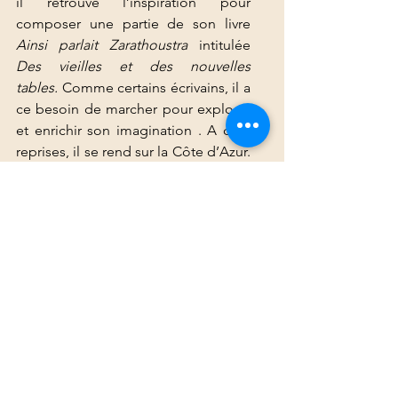
il retrouve l’inspiration pour 
composer une partie de son livre 
Ainsi parlait Zarathoustra
 intitulée 
Des vieilles et des nouvelles 
tables.
 Comme certains écrivains, il a 
ce besoin de marcher pour explorer 
et enrichir son imagination . A cinq 
reprises, il se rend sur la Côte d’Azur. 
Au printemps 1888, il retourne à 
Turin où il sera pris d’un excès de 
folie dans une rue, il s’agrippe 
même à un cheval en pleurant car ce 
dernier venait de se faire battre par 
son maitre. Il ne se remettra pas de 
cette crise et décède en 1900. 