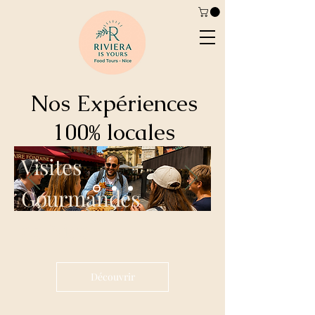
Nos Expériences
100% locales
Visites
Gourmandes
de Nice
Découvrir