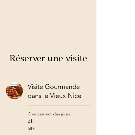
Réserver une visite
Visite Gourmande
dans le Vieux Nice
Chargement des jours...
2 h
58
58 €
euros