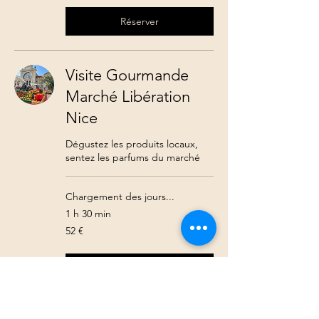
Réserver
Visite Gourmande
Marché Libération
Nice
Dégustez les produits locaux,
sentez les parfums du marché
Chargement des jours...
1 h 30 min
52
52 €
euros
Réserver