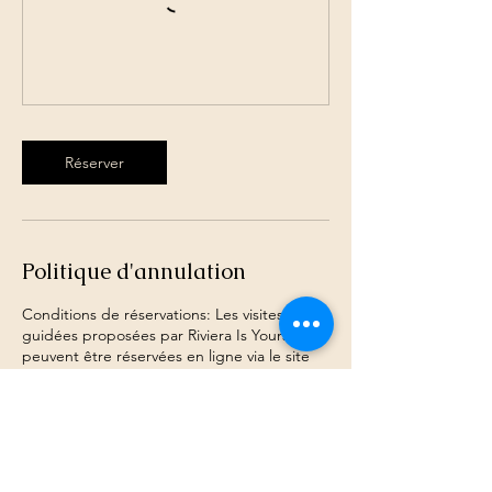
Réserver
Politique d'annulation
Conditions de réservations: Les visites
guidées proposées par Riviera Is Yours
peuvent être réservées en ligne via le site
www.rivieraisyours.com Les internautes
réservent leur billet en effectuant un
paiement en ligne sécurisé par carte
bancaire ou via paypal ou directement
auprès du guide le jour de la visite. Les
visites s'effectuent à partir de 3 participants