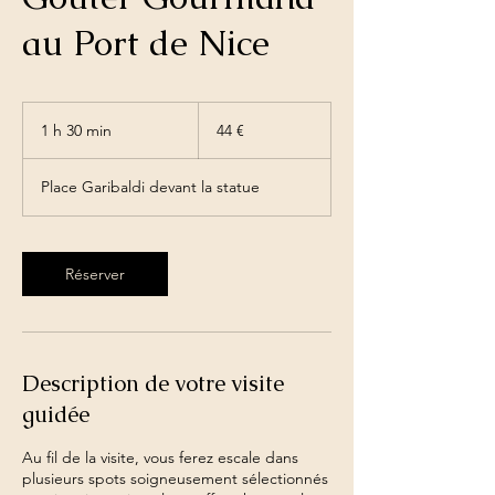
au Port de Nice
44
euros
1 h 30 min
1
44 €
3
0
Place Garibaldi devant la statue
m
i
n
Réserver
Description de votre visite
guidée
Au fil de la visite, vous ferez escale dans
plusieurs spots soigneusement sélectionnés