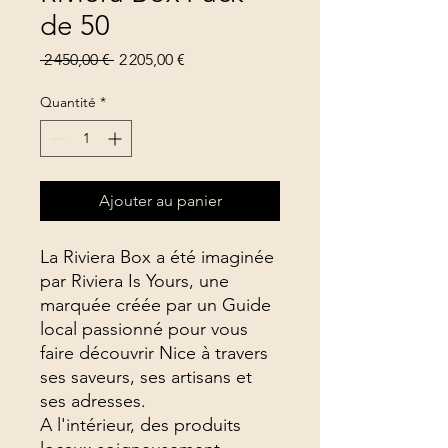
de 50
Prix
Prix
 2 450,00 € 
2 205,00 €
original
promotionnel
Quantité
*
Ajouter au panier
La Riviera Box a été imaginée
par Riviera Is Yours, une
marquée créée par un Guide
local passionné pour vous
faire découvrir Nice à travers
ses saveurs, ses artisans et
ses adresses.
A l'intérieur, des produits