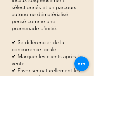
locaux soigneusement
sélectionnés et un parcours
autonome dématérialisé
pensé comme une
promenade d'initié.
✔ Se différencier de la
concurrence locale
✔ Marquer les clients après la
vente
✔ Favoriser naturellement les
recommandations
✔ Renforcer l’image de
proximité et de sérieux
✔ Sélection de produits
locaux uniquement
Dans votre box