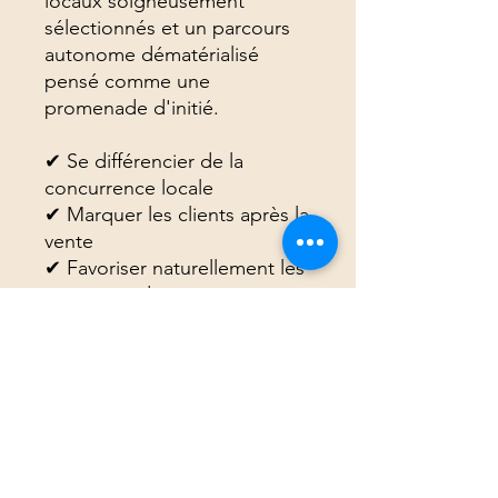
locaux soigneusement
sélectionnés et un parcours
autonome dématérialisé
pensé comme une
promenade d'initié.
✔ Se différencier de la
concurrence locale
✔ Marquer les clients après la
vente
✔ Favoriser naturellement les
recommandations
✔ Renforcer l’image de
proximité et de sérieux
✔ Sélection de produits
locaux uniquement
Dans votre box