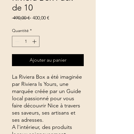
de 10
Prix
Prix
 490,00 € 
400,00 €
original
promotionnel
Quantité
*
Ajouter au panier
La Riviera Box a été imaginée
par Riviera Is Yours, une
marquée créée par un Guide
local passionné pour vous
faire découvrir Nice à travers
ses saveurs, ses artisans et
ses adresses.
A l'intérieur, des produits