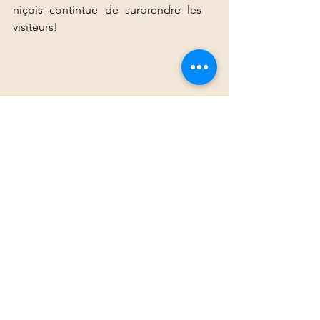
niçois contintue de surprendre les 
visiteurs!
Voir tout
Posts récents